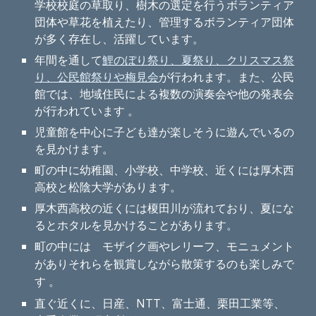
学校校庭の草取り、樹木の選定を行うボランティア
団体や草花を植えたり、管理するボランティア団体
が多く存在し、活躍しています。
年間を通して
鯉のぼり祭り、夏祭り、クリスマス祭
り、公民館祭りや梅見会
が行われます。また、公民
館では、地域住民による複数の演奏会や他の発表会
が行われています
。
児童館を中心に子ども達が楽しそうに遊んでいるの
を見かけます。
町の中に幼稚園、小学校、中学校、
近くには厚木西
高校と松陰大学があります。
厚木西高校の近くには榎田川が流れており、夏にな
るとホタルを見かけることがあります。
町の中には モザイク画やレリーフ、モニュメント
がありそれらを観賞しながら散策するのも楽しみで
す 。
直ぐ近くに、日産、NTT、富士通、栗田工業等、