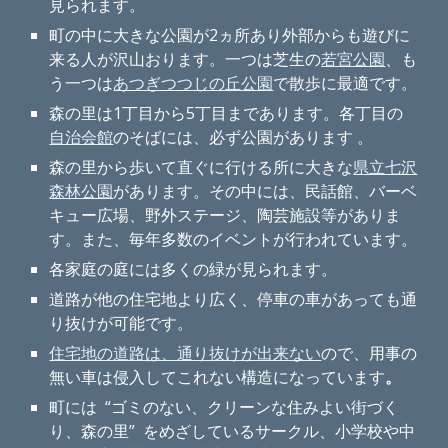
見られます。
町の中に大きな公園が2ヵ所あり外部からも遊びに
来る人が沢山おります。一つは芝生の
若宮公園
、も
う一つは
あつぎつつじの丘公園
で散歩に最適です。
森の里は1丁目から5丁目まであります。各丁目の
自治会館
のそばには、必ず公園があります 。
森の里から歩いて直ぐに行ける所に大きな
県立七沢
森林公園
があります。その中には、民話館、バーベ
キュー広場、野外ステージ、陶芸施設等がありま
す。また、毎年多数のイベントが行われています。
各家庭の庭には多くの緑が見られます。
道路が他の住宅地より広く、停車の車があっても通
り抜けが可能です。
住宅地の道路は、通り抜けが出来ない
ので、用事の
無い車は侵入してこれない構造になっています
。
町には “ゴミのない、クリーンな住みよい街づく
り、森の里” をめざしているサークル、小学校や中