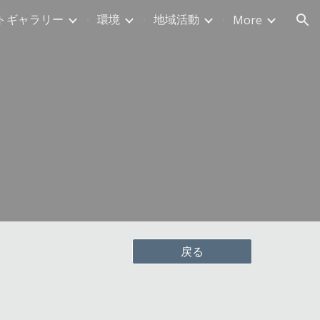
トギャラリー
環境
地域活動
More
ion
戻る