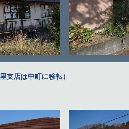
の里支店は中町に移転）
。