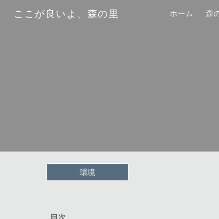
ここが良いよ、森の里
ホーム
森
Sk
環境
目次