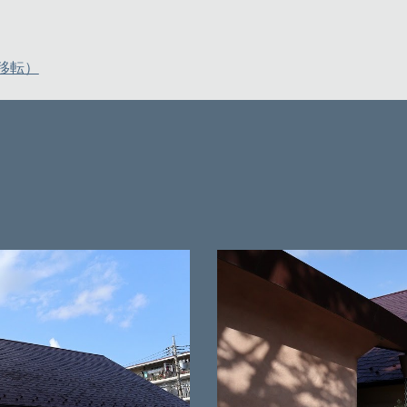
移転）
。