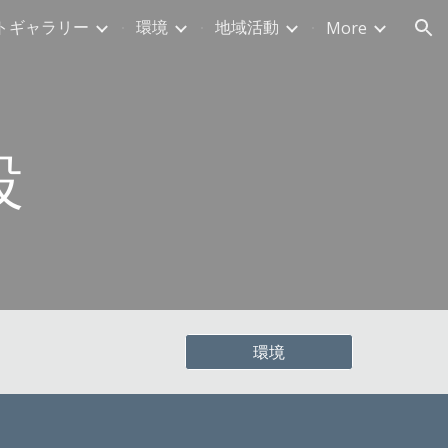
トギャラリー
環境
地域活動
More
ion
設
環境