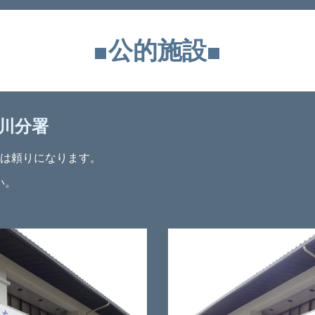
■公的施設■
川分署
は頼りになります。
い。