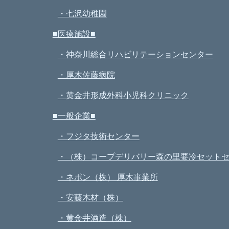
・七沢幼稚園
■医療施設■
・神奈川総合リハビリテーションセンター
・厚木佐藤病院
・黄金井形成外科小児科クリニック
■一般企業■
・フジタ技術センター
・（株）コープデリバリー森の里要冷セット
・ネポン（株） 厚木事業所
・安藤木材（株）
・黄金井酒造（株）