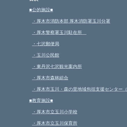
■公的施設■
・厚木市消防本部 厚木消防署玉川分署
・厚木警察署玉川駐在所
・七沢郵便局
・玉川公民館
・東丹沢七沢観光案内所
・厚木市森林組合
・厚木市玉川・森の里地域包括支援センター
■教育施設■
・厚木市立玉川小学校
・厚木市立玉川保育所