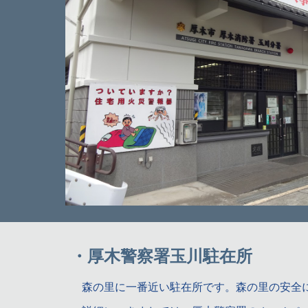
・厚木警察署玉川駐在所
森の里に一番近い駐在所です。森の里の安全